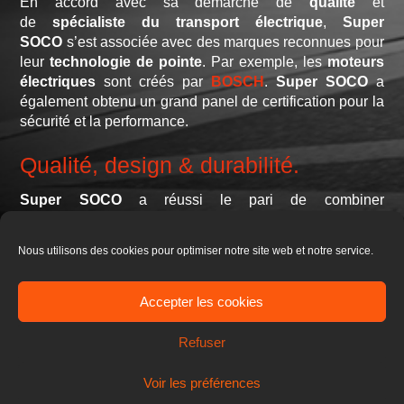
En accord avec sa démarche de
qualité
et
de
spécialiste du transport électrique
,
Super
SOCO
s’est associée avec des marques reconnues pour
leur
technologie de pointe
. Par exemple, les
moteurs
électriques
sont créés par
BOSCH
.
Super SOCO
a
également obtenu un grand panel de certification pour la
sécurité et la performance.
Qualité, design & durabilité.
Super SOCO
a réussi le pari de combiner
la
performance
, la
durabilité
et le
design
. Grâce à la
recherche et développement concentrés sur cette
Nous utilisons des cookies pour optimiser notre site web et notre service.
combinaison, les produits bénéficient aujourd’hui
d’avantages majeurs, comme la durabilité des batteries,
la motorisation magnétique
BOSCH
résistante à l’eau
Accepter les cookies
jusqu’à 25 cm de profondeur, les
freins à disque double
piston
, ou encore les
LED haute concentration
pour
Refuser
une meilleure
sécurité nocturne
.
Voir les préférences